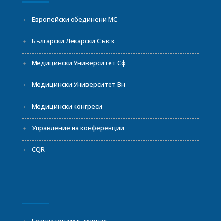
Европейски обединени МС
Български Лекарски Съюз
Медицински Университет Сф
Медицински Университет Вн
Медицински конгреси
Управление на конференции
CCJR
Безплатен мед. журнал