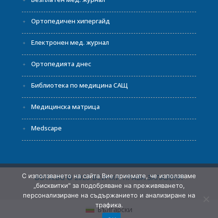
Ортопедичен хипергайд
Електронен мед. журнал
Ортопедията днес
Библиотека по медицина САЩ
Медицинска матрица
Medscape
С използването на сайта Вие приемате, че използваме
BOTA.BG © 2023 ВСИЧКИ ПРАВА ЗАПАЗЕНИ
„бисквитки" за подобряване на преживяването,
персонализиране на съдържанието и анализиране на
трафика.
Български