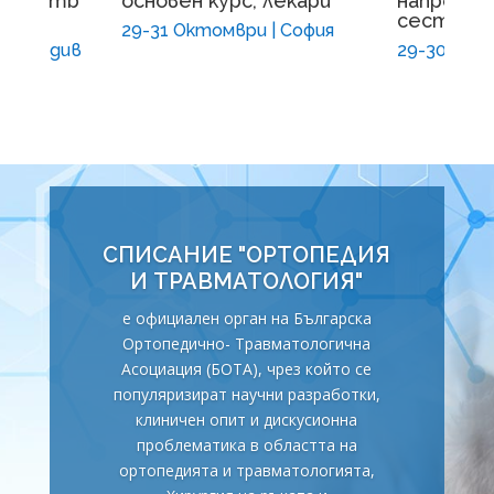
wer Limb
основен курс, лекари
напредна
e"
сестри
29-31 Октомври | София
| Пловдив
29-30 Окт
СПИСАНИЕ "ОРТОПЕДИЯ
И ТРАВМАТОЛОГИЯ"
е официален орган на Българска
Ортопедично- Травматологична
Асоциация (БОТА), чрез който се
популяризират научни разработки,
клиничен опит и дискусионна
проблематика в областта на
ортопедията и травматологията,