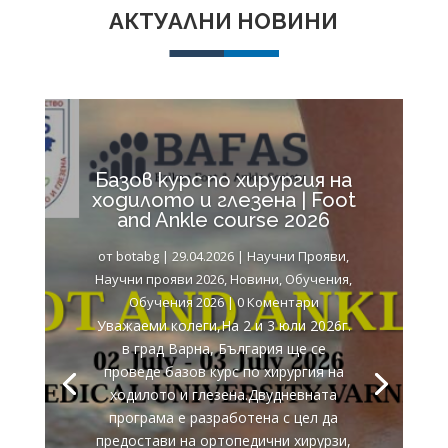
АКТУАЛНИ НОВИНИ
Базов курс по хирургия на
ходилото и глезена | Foot
and Ankle course 2026
от
botabg
|
29.04.2026
|
Научни Прояви
,
Научни прояви 2026
,
Новини
,
Обучения
,
Обучения 2026
| 0 Коментари
Уважаеми колеги,На 2 и 3 юли 2026г.
в град Варна, България ще се
проведе базов курс по хирургия на
ходилото и глезена.Двудневната
програма е разработена с цел да
предостави на ортопедични хирурзи,