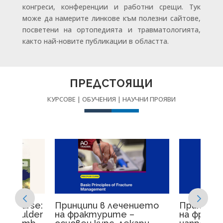
конгреси, конференции и работни срещи. Тук
може да намерите линкове към полезни сайтове,
посветени на ортопедията и травматологията,
както най-новите публикации в областта.
ПРЕДСТОЯЩИ
КУРСОВЕ | ОБУЧЕНИЯ | НАУЧНИ ПРОЯВИ
ry Course:
Принципи в лечението
Принципи
d Shoulder
на фрактурите –
на фракт