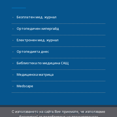
Безплатен мед. журнал
Ортопедичен хипергайд
Електронен мед. журнал
Ортопедията днес
Библиотека по медицина САЩ
Медицинска матрица
Medscape
С използването на сайта Вие приемате, че използваме
BOTA.BG © 2023 ВСИЧКИ ПРАВА ЗАПАЗЕНИ
„бисквитки" за подобряване на преживяването,