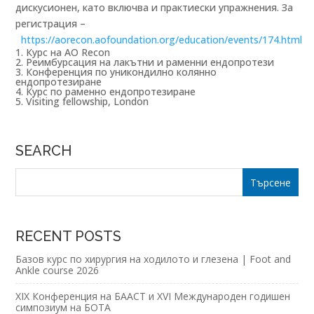
дискусионен, като включва и практиески упражнения. За
регистрация –
https://aorecon.aofoundation.org/education/events/174.html
Курс на AO Recon
Реимбурсация на лакътни и раменни ендопротези
Конференция по уникондилно колянно
ендопротезиране
Курс по раменно ендопротезиране
Visiting fellowship, London
SEARCH
RECENT POSTS
Базов курс по хирургия на ходилото и глезена | Foot and
Ankle course 2026
XIX Конференция на БААСТ и XVI Международен годишен
симпозиум на БОТА