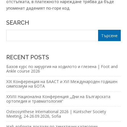
отстъпката, в платежното нареждане трябва да бъде
упоменат даденият по-горе код.
SEARCH
RECENT POSTS
Базов курс по хирургия на ходилото и глезена | Foot and
Ankle course 2026
XIX Конференция на БААСТ и XVI Международен годишен
симпозиум на БОТА
XXVIII Национална Конференция „Дни на Българската
ортопедия и травматология“
Osteosynthese International 2026 | Küntscher Society
Meeting, 24-26.09.2026, Sofia
Най-добрите доклади по тематични категории