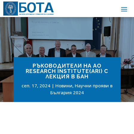
РЪКОВОДИТЕЛИ НА АО
RESEARCH INSTITUTE(ARI) С
ЛЕКЦИЯ В БАН
сеп. 17, 2024
Новини
,
Научни прояви в
България 2024