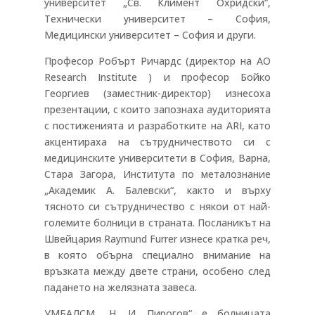
университет „Св. Климент Охридски“,
Технически университет – София,
Медицински университет – София и други.
Професор Робърт Ричардс (директор на АО
Research Institute ) и професор Бойко
Георгиев (заместник-директор) изнесоха
презентации, с които запознаха аудиторията
с постиженията и разработките на ARI, като
акцентираха на сътрудничеството си с
медицинските университети в София, Варна,
Стара Загора, Института по металознание
„Академик А. Балевски“, както и върху
тясното си сътрудничество с някои от най-
големите болници в страната. Посланикът на
Швейцария Raymund Furrer изнесе кратка реч,
в която обърна специално внимание на
връзката между двете страни, особено след
падането на желязната завеса.
УМБАЛСМ „Н. И. Пирогов“ е болницата