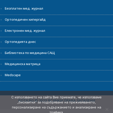
Безплатен мед. журнал
Ортопедичен хипергайд
Електронен мед. журнал
Ортопедията днес
Библиотека по медицина САЩ
Медицинска матрица
Medscape
С използването на сайта Вие приемате, че използваме
BOTA.BG © 2023 ВСИЧКИ ПРАВА ЗАПАЗЕНИ
„бисквитки" за подобряване на преживяването,
персонализиране на съдържанието и анализиране на
трафика.