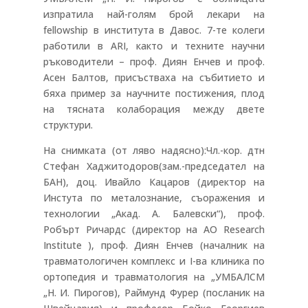
изпратила най-голям брой лекари на
fellowship в института в Давос. 7-те колеги
работили в ARI, както и техните научни
ръководители – проф. Диян Енчев и проф.
Асен Балтов, присъстваха на събитието и
бяха пример за научните постижения, плод
на тясната колаборация между двете
структури.
На снимката (от ляво надясно):Чл.-кор. дтн
Стефан Хаджитодоров(зам.-председател на
БАН), доц. Ивайло Кацаров (директор на
Инстута по металознание, съоражения и
технологии „Акад. А. Балевски“), проф.
Робърт Ричардс (директор на АО Research
Institute ), проф. Диян Енчев (началник на
травматологичен комплекс и I-ва клиника по
ортопедия и травматология на „УМБАЛСМ
„Н. И. Пирогов), Раймунд Фурер (посланик на