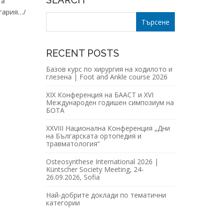
SEARCH
та
лгария…/
RECENT POSTS
Базов курс по хирургия на ходилото и
глезена | Foot and Ankle course 2026
XIX Конференция на БААСТ и XVI
Международен годишен симпозиум на
БОТА
XXVIII Национална Конференция „Дни
на Българската ортопедия и
травматология“
Osteosynthese International 2026 |
Küntscher Society Meeting, 24-
26.09.2026, Sofia
Най-добрите доклади по тематични
категории