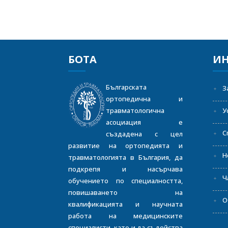
БОТА
И
Българската
З
ортопедична и
травматологична
У
асоциация е
С
създадена с цел
развитие на ортопедията и
Н
травматологията в България, да
подкрепя и насърчава
Ч
обучението по специалността,
повишаването на
О
квалификацията и научната
работа на медицинските
специалисти, като и да съдейства