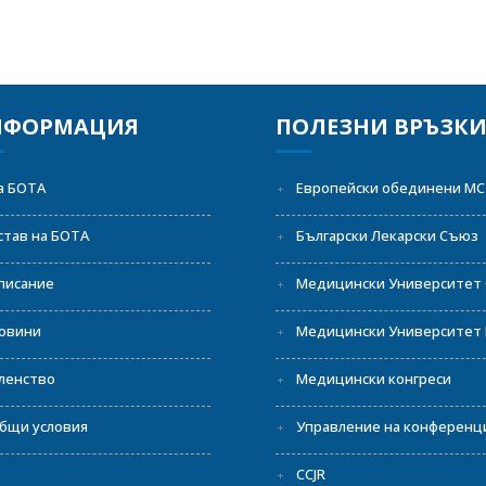
НФОРМАЦИЯ
ПОЛЕЗНИ ВРЪЗК
а БОТА
Европейски обединени МС
став на БОТА
Български Лекарски Съюз
писание
Медицински Университет
овини
Медицински Университет 
ленство
Медицински конгреси
бщи условия
Управление на конференц
CCJR