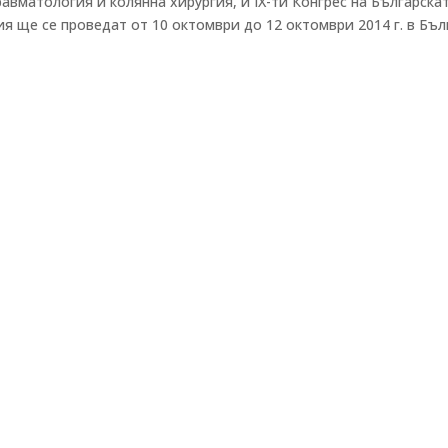
равматология и колянна хирургия, и IX-ти Конгрес на Българска
я ще се проведат от 10 октомври до 12 октомври 2014 г. в Бъ