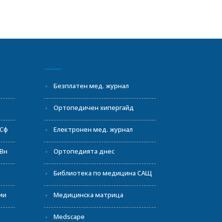
И
Безплатен мед. журнал
Ортопедичен хипергайд
 Сф
Електронен мед. журнал
Вн
Ортопедията днес
Библиотека по медицина САЩ
ии
Медицинска матрица
Medscape