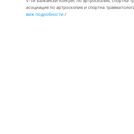
V-ти Балкански Конгрес по артроскопия, спортна т
асоциация по артроскопия и спортна травматологи
виж подробности
/