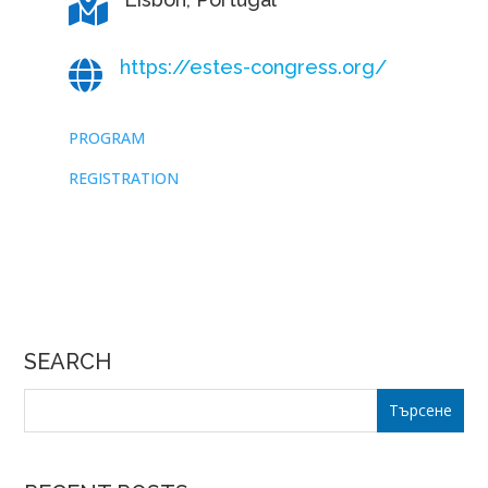

https://estes-congress.org/

PROGRAM
REGISTRATION
SEARCH