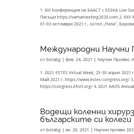
1. XIII Конференция на БААСТ с ESSKA Live Su
Пясъци https://varnameeting2020.com 2. XX
01-03 октомври 2021 г., хотел „Рила”, Боровец
Международни Научни П
от
botabg
|
фев. 24, 2021
|
Научни Прояви
,
Н
1. 2021 ESTES Virtual Week, 25-30 април 2021 г
Май 2021 г. https://www.estes-congress.org/ 
https://congress.efort.org/ 4. 2021 AAOS Annual.
Водещи коленни хирур
българските си колеги
от
botabg
|
ян. 20, 2021
|
Научни прояви 202