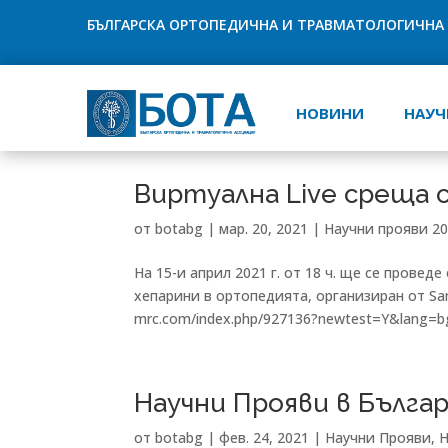
БЪЛГАРСКА ОРТОПЕДИЧНА И ТРАВМАТОЛОГИЧНА
НОВИНИ
НАУЧ
Виртуална Live среща 
от
botabg
|
мар. 20, 2021
|
Научни прояви 2
На 15-и април 2021 г. от 18 ч. ще се прове
хепарини в ортопедията, организиран от Sano
mrc.com/index.php/927136?newtest=Y&lang=bg
Научни Прояви в Българ
от
botabg
|
фев. 24, 2021
|
Научни Прояви
,
Н