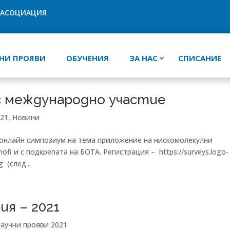
 АСОЦИАЦИЯ
НИ ПРОЯВИ
ОБУЧЕНИЯ
ЗА НАС
СПИСАНИЕ
с международно участие
021
,
Новини
де онлайн симпозиум на тема приложение на нискомолекулни
fi и с подкрепата на БОТА. Регистрация – https://surveys.logo-
 (след...
ия – 2021
аучни прояви 2021