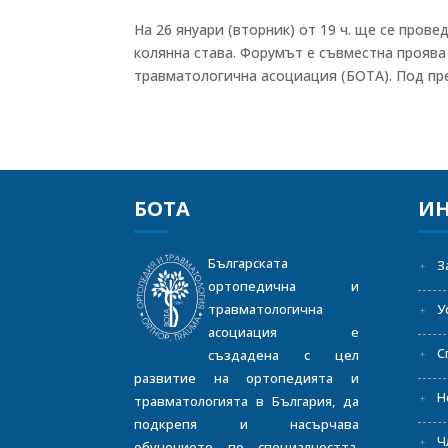
На 26 януари (вторник) от 19 ч. ще се про
колянна става. Форумът е съвместна проява 
травматологична асоциация (БОТА). Под пре
БОТА
И
Българската
З
ортопедична и
травматологична
У
асоциация е
С
създадена с цел
развитие на ортопедията и
Н
травматологията в България, да
подкрепя и насърчава
Ч
обучението по специалността,