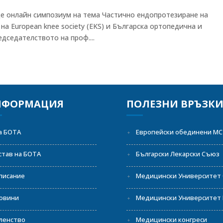
веде онлайн симпозиум на тема Частично ендопротезиране на
на European knee society (EKS) и Българска ортопедична и
дседателството на проф....
НФОРМАЦИЯ
ПОЛЕЗНИ ВРЪЗК
а БОТА
Европейски обединени МС
став на БОТА
Български Лекарски Съюз
писание
Медицински Университет
овини
Медицински Университет 
ленство
Медицински конгреси