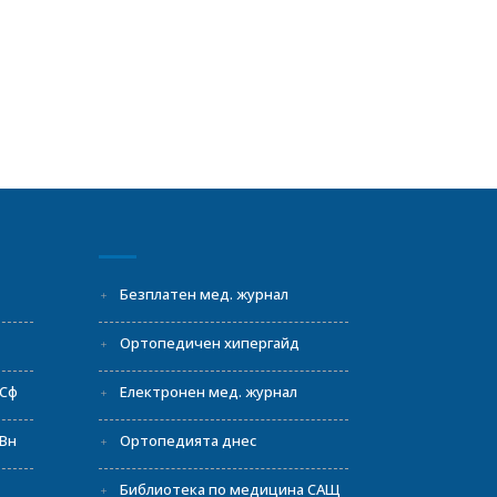
И
Безплатен мед. журнал
Ортопедичен хипергайд
 Сф
Електронен мед. журнал
Вн
Ортопедията днес
Библиотека по медицина САЩ